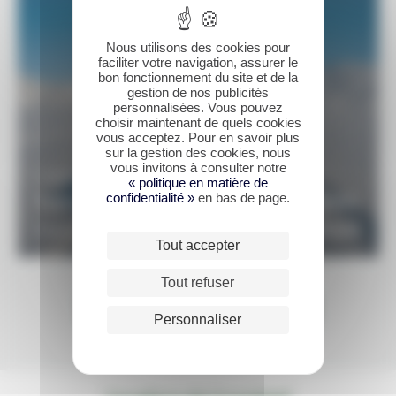
Nous utilisons des cookies pour
faciliter votre navigation, assurer le
bon fonctionnement du site et de la
gestion de nos publicités
personnalisées. Vous pouvez
choisir maintenant de quels cookies
vous acceptez. Pour en savoir plus
sur la gestion des cookies, nous
vous invitons à consulter notre
7 JOURS / 6 NUITS
« politique en matière de
confidentialité »
en bas de page.
Traîneaux à chiens dans la baie de Disko
4065€
DÉCOUVRIR
À partir de
Tout accepter
Tout refuser
FAIRE UNE DEMANDE SUR-MESURE
Personnaliser