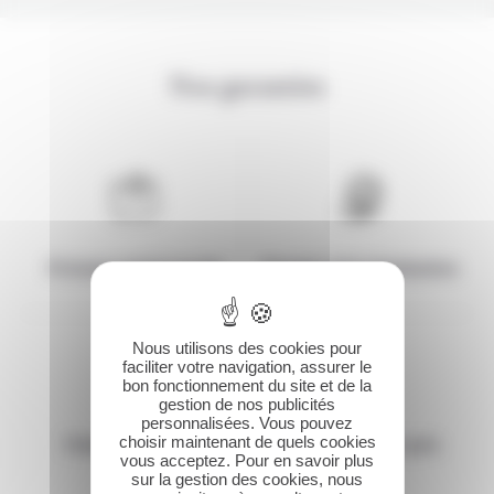
Nos garanties
Présence sur le terrain
Pionnier de la destination
Nous utilisons des cookies pour
faciliter votre navigation, assurer le
bon fonctionnement du site et de la
gestion de nos publicités
personnalisées. Vous pouvez
choisir maintenant de quels cookies
Paiement sécurisé
Rapport qualité-prix
vous acceptez. Pour en savoir plus
sur la gestion des cookies, nous