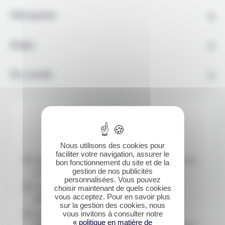
Hébergement
Budget
Nos conseils
Les points forts
Nous utilisons des cookies pour
faciliter votre navigation, assurer le
Des itinéraires journaliers adaptés à la pratique de
bon fonctionnement du site et de la
gestion de nos publicités
la photographie
personnalisées. Vous pouvez
L'accompagnement de Julien Ratel,
choisir maintenant de quels cookies
vous acceptez. Pour en savoir plus
guide/photographe francophone local
sur la gestion des cookies, nous
vous invitons à consulter notre
Des auberges de jeunesse confortables et
« politique en matière de